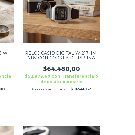
B W-
RELOJ CASIO DIGITAL W-217HM-
7BV CON CORREA DE RESINA
AZUL Y BISEL PLATEADO
$64.480,00
encia
$52.873,60
con
Transferencia o
depósito bancario
,00
6
cuotas sin interés de
$10.746,67