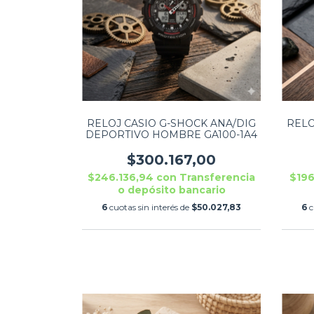
RELOJ CASIO G-SHOCK ANA/DIG
RELO
DEPORTIVO HOMBRE GA100-1A4
$300.167,00
$246.136,94
con
Transferencia
$196
o depósito bancario
6
cuotas sin interés de
$50.027,83
6
c