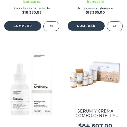
bancario
bancario
6
cuotas sin interés de
6
cuotas sin interés de
$18.350,83
$17.385,00
SERUM Y CREMA
COMBO CENTELLA
TRAVEL KIT 5
PRODUCTOS
$84.607,00