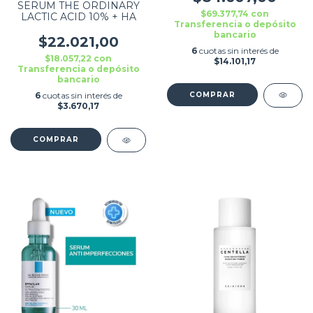
SERUM THE ORDINARY
$69.377,74
con
LACTIC ACID 10% + HA
Transferencia o depósito
bancario
$22.021,00
6
cuotas sin interés de
$18.057,22
con
$14.101,17
Transferencia o depósito
bancario
6
cuotas sin interés de
$3.670,17