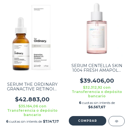
SERUM CENTELLA SKIN
1004 FRESH AMAPOLA
50ML
$39.406,00
SERUM THE ORDINARY
$32.312,92
con
GRANACTIVE RETINOID
Transferencia o depósito
2% EMULSION ARRUGAS
bancario
$42.883,00
6
cuotas sin interés de
$35.164,06
con
$6.567,67
Transferencia o depósito
bancario
6
cuotas sin interés de
$7.147,17