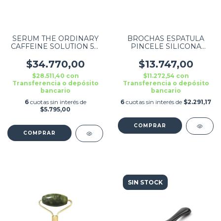
SERUM THE ORDINARY
BROCHAS ESPATULA
CAFFEINE SOLUTION 5%
PINCELE SILICONA
+ EGCG THE ORDINARY
PARA MASCARILLA
EYE SERUM DÍA/NOCHE
MAKEUP
$34.770,00
$13.747,00
PARA TODO TIPO DE PI
$28.511,40
con
$11.272,54
con
Transferencia o depósito
Transferencia o depósito
bancario
bancario
6
cuotas sin interés de
6
cuotas sin interés de
$2.291,17
$5.795,00
SIN STOCK