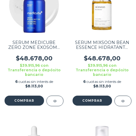
SERUM MEDICUBE
SERUM MIXSOON BEAN
ZERO ZONE EXOSOME
ESSENCE HIDRATANTE
SHOT ONE DAY 30ML
50ML
$48.678,00
$48.678,00
$39.915,96
con
$39.915,96
con
Transferencia o depósito
Transferencia o depósito
bancario
bancario
6
cuotas sin interés de
6
cuotas sin interés de
$8.113,00
$8.113,00