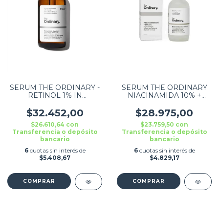
SERUM THE ORDINARY -
SERUM THE ORDINARY
RETINOL 1% IN
NIACINAMIDA 10% +
SQUALANE 30ML
ZINC 1% THE ORDINARY
DÍA/NOCHE PARA TODO
$32.452,00
$28.975,00
TIPO DE PIEL DE 30ML
$26.610,64
con
$23.759,50
con
Transferencia o depósito
Transferencia o depósito
bancario
bancario
6
cuotas sin interés de
6
cuotas sin interés de
$5.408,67
$4.829,17