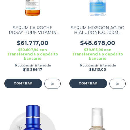
SERUM LA ROCHE
SERUM MIXSOON ACIDO
POSAY PURE VITAMIN
HIALURONICO 100ML
C10 X 30 ML
$61.717,00
$48.678,00
$50.607,94
con
$39.915,96
con
Transferencia o depósito
Transferencia o depósito
bancario
bancario
6
cuotas sin interés de
6
cuotas sin interés de
$10.286,17
$8.113,00