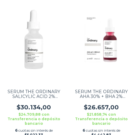
SERUM THE ORDINARY
SERUM THE ORDINARY
SALICYLIC ACID 2%
AHA 30% + BHA 2%
SOLUTION 30 ML
PEELING SOLUTION THE
ORDINARY 30ML
$30.134,00
$26.657,00
$24.709,88
con
$21.858,74
con
Transferencia o depósito
Transferencia o depósito
bancario
bancario
6
cuotas sin interés de
6
cuotas sin interés de
$5.022,33
$4.442,83