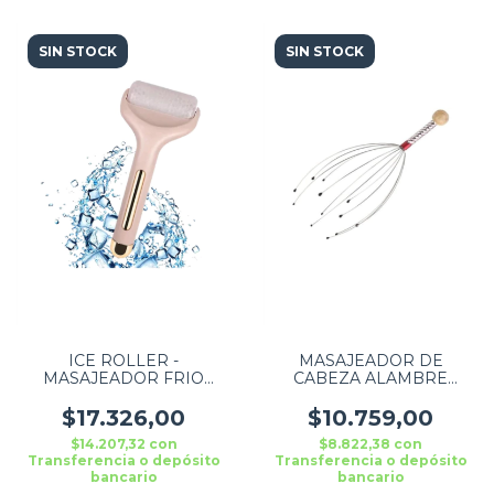
SIN STOCK
SIN STOCK
ICE ROLLER -
MASAJEADOR DE
MASAJEADOR FRIO
CABEZA ALAMBRE
DESCONGESTIVO
REDUCE STRESS Y
TENSION CAPILAR
$17.326,00
$10.759,00
$14.207,32
con
$8.822,38
con
Transferencia o depósito
Transferencia o depósito
bancario
bancario