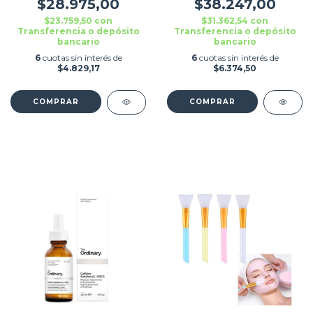
VEGANO SKINCARE
SKINCARE ROSTRO
$28.975,00
$38.247,00
30ML
$23.759,50
con
$31.362,54
con
Transferencia o depósito
Transferencia o depósito
bancario
bancario
6
cuotas sin interés de
6
cuotas sin interés de
$4.829,17
$6.374,50