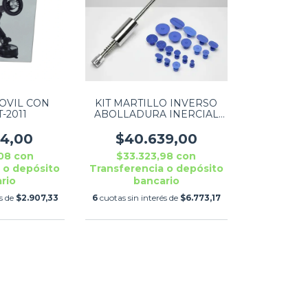
OVIL CON
KIT MARTILLO INVERSO
-2011
ABOLLADURA INERCIAL
SIN CHUPETES
44,00
$40.639,00
,08
con
$33.323,98
con
 o depósito
Transferencia o depósito
rio
bancario
és de
$2.907,33
6
cuotas sin interés de
$6.773,17