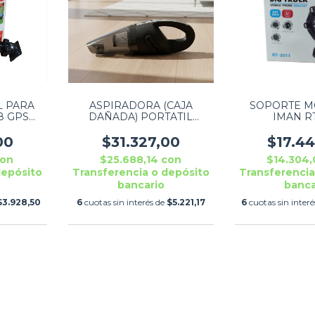
L PARA
ASPIRADORA (CAJA
SOPORTE M
8 GPS
DAÑADA) PORTATIL
IMAN RT
MANUAL 120W NEGRO
00
$31.327,00
$17.4
on
$25.688,14
con
$14.304
depósito
Transferencia o depósito
Transferencia
bancario
banca
$3.928,50
6
cuotas sin interés de
$5.221,17
6
cuotas sin inter