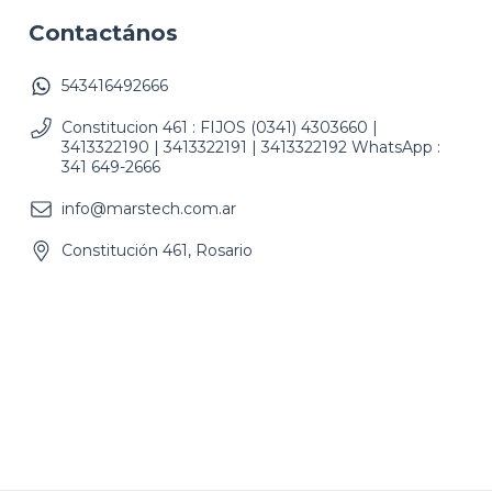
Contactános
543416492666
Constitucion 461 : FIJOS (0341) 4303660 |
3413322190 | 3413322191 | 3413322192 WhatsApp :
341 649-2666
info@marstech.com.ar
Constitución 461, Rosario